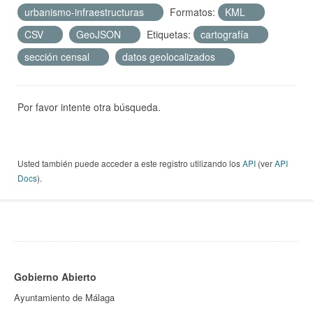
urbanismo-infraestructuras
Formatos:
KML
CSV
GeoJSON
Etiquetas:
cartografía
sección censal
datos geolocalizados
Por favor intente otra búsqueda.
Usted también puede acceder a este registro utilizando los
API
(ver
API
Docs
).
Gobierno Abierto
Ayuntamiento de Málaga