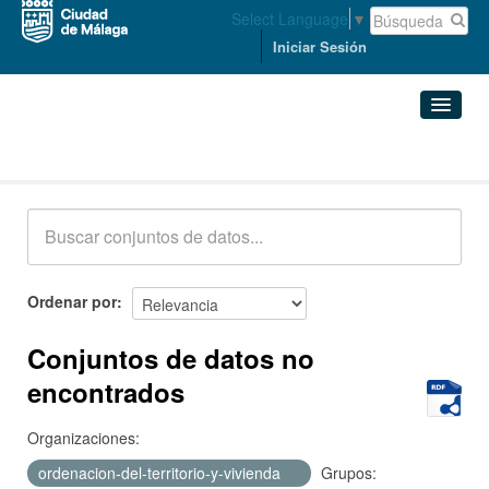
Select Language
▼
Iniciar Sesión
Conjuntos de datos
Conjuntos de datos
Organizaciones
Grupos
Ordenar por
Acerca de
Conjuntos de datos no
encontrados
Organizaciones:
ordenacion-del-territorio-y-vivienda
Grupos: