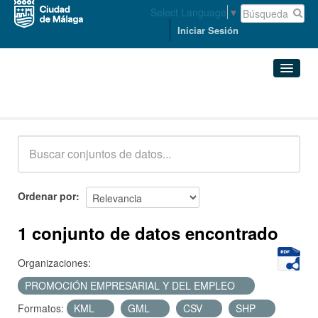
Select Language
▼
Iniciar Sesión
Conjuntos de datos
Conjuntos de datos
Organizaciones
Grupos
Ordenar por
Acerca de
1 conjunto de datos encontrado
Organizaciones:
PROMOCIÓN EMPRESARIAL Y DEL EMPLEO
Formatos:
KML
GML
CSV
SHP