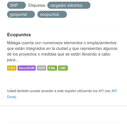
SHP
Etiquetas:
cargador eléctrico
geoportal
ecopuntos
Ecopuntos
Málaga cuenta con numerosos elementos o emplazamientos
que están integrados en la ciudad y que representan algunos
de los proyectos o medidas que se están llevando a cabo
para...
CSV
GeoJSON
SHP
KML
GML
Usted también puede acceder a este registro utilizando los
API
(ver
API
Docs
).