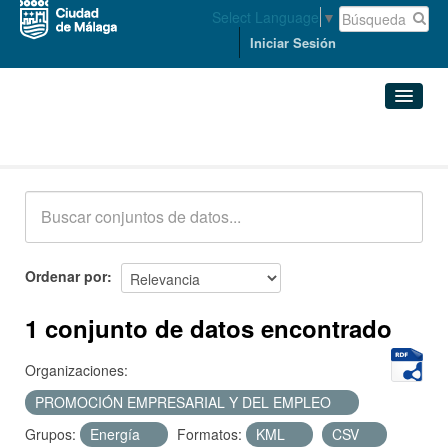
Select Language
▼
Iniciar Sesión
Conjuntos de datos
Conjuntos de datos
Organizaciones
Grupos
Ordenar por
Acerca de
1 conjunto de datos encontrado
Organizaciones:
PROMOCIÓN EMPRESARIAL Y DEL EMPLEO
Grupos:
Energía
Formatos:
KML
CSV