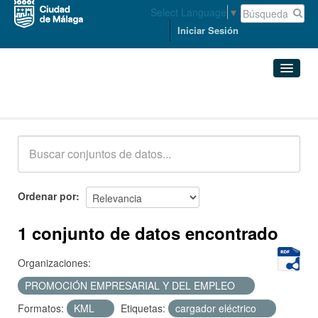
Select Language
▼
Iniciar Sesión
Conjuntos de datos
Conjuntos de datos
Organizaciones
Grupos
Ordenar por
Acerca de
1 conjunto de datos encontrado
Organizaciones:
PROMOCIÓN EMPRESARIAL Y DEL EMPLEO
Formatos:
KML
Etiquetas:
cargador eléctrico