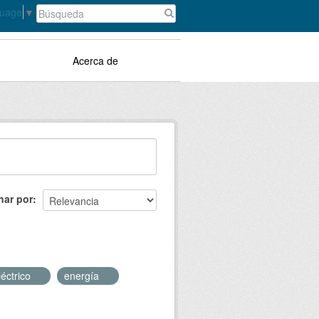
guage
▼
Acerca de
nar por
léctrico
energía