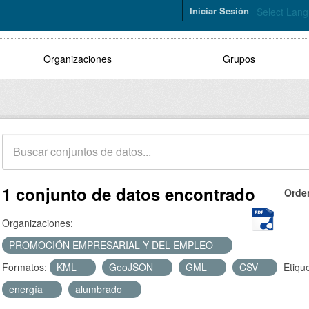
Iniciar Sesión
Select Lan
Organizaciones
Grupos
1 conjunto de datos encontrado
Orde
Organizaciones:
PROMOCIÓN EMPRESARIAL Y DEL EMPLEO
Formatos:
KML
GeoJSON
GML
CSV
Etiqu
energía
alumbrado