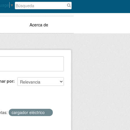
guage
▼
Acerca de
nar por
etas:
cargador eléctrico