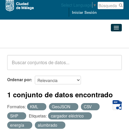
Select Language
▼
Iniciar Sesión
Conjuntos de datos
Conjuntos de datos
Organizaciones
Grupos
Ordenar por
Acerca de
1 conjunto de datos encontrado
Formatos:
KML
GeoJSON
CSV
SHP
Etiquetas:
cargador eléctrico
energía
alumbrado