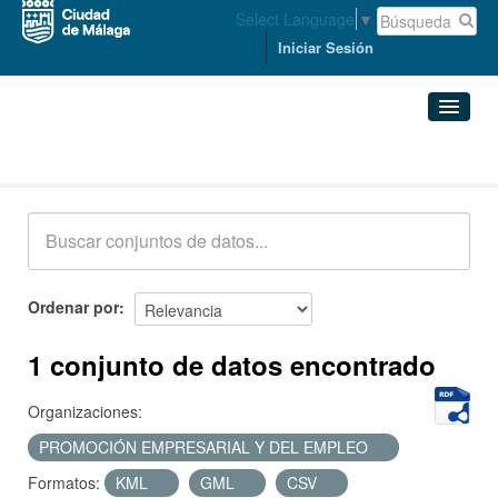
Select Language
▼
Iniciar Sesión
Conjuntos de datos
Conjuntos de datos
Organizaciones
Grupos
Ordenar por
Acerca de
1 conjunto de datos encontrado
Organizaciones:
PROMOCIÓN EMPRESARIAL Y DEL EMPLEO
Formatos:
KML
GML
CSV