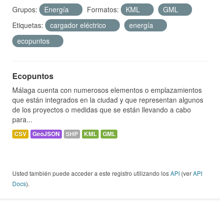
Grupos:
Energía
Formatos:
KML
GML
Etiquetas:
cargador eléctrico
energía
ecopuntos
Ecopuntos
Málaga cuenta con numerosos elementos o emplazamientos
que están integrados en la ciudad y que representan algunos
de los proyectos o medidas que se están llevando a cabo
para...
CSV
GeoJSON
SHP
KML
GML
Usted también puede acceder a este registro utilizando los
API
(ver
API
Docs
).