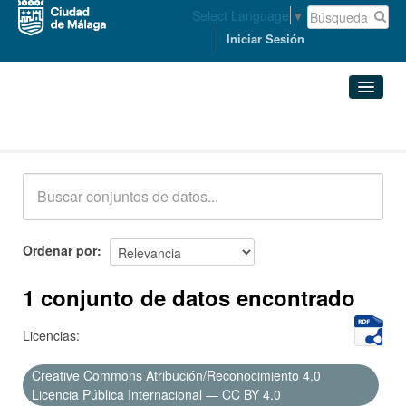
Select Language
▼
Iniciar Sesión
Conjuntos de datos
Conjuntos de datos
Organizaciones
Grupos
Ordenar por
Acerca de
1 conjunto de datos encontrado
Licencias:
Creative Commons Atribución/Reconocimiento 4.0
Licencia Pública Internacional — CC BY 4.0