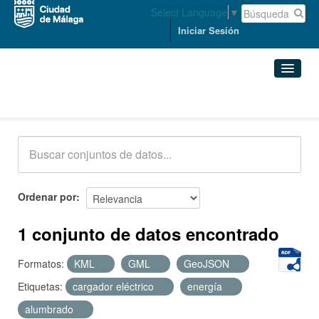
Select Language
▼
Iniciar Sesión
Conjuntos de datos
Conjuntos de datos
Organizaciones
Grupos
Ordenar por
Acerca de
1 conjunto de datos encontrado
Formatos:
KML
GML
GeoJSON
Etiquetas:
cargador eléctrico
energía
alumbrado