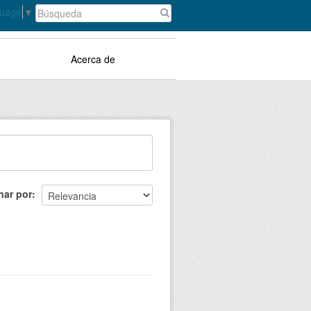
guage
▼
Acerca de
nar por