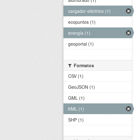
alumbrado (1)
cargador eléctrico (1)
ecopuntos (1)
energía (1)
geoportal (1)
Formatos
CSV (1)
GeoJSON (1)
GML (1)
KML (1)
SHP (1)