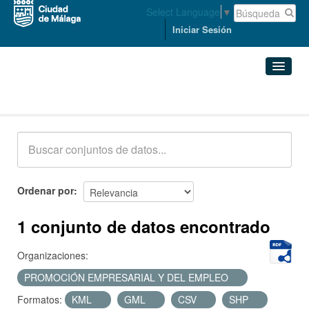
Select Language
▼
Iniciar Sesión
Conjuntos de datos
Conjuntos de datos
Organizaciones
Grupos
Ordenar por
Acerca de
1 conjunto de datos encontrado
Organizaciones:
PROMOCIÓN EMPRESARIAL Y DEL EMPLEO
Formatos:
KML
GML
CSV
SHP