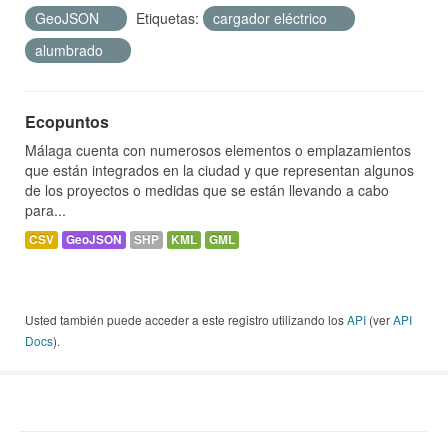
GeoJSON
Etiquetas:
cargador eléctrico
alumbrado
Ecopuntos
Málaga cuenta con numerosos elementos o emplazamientos
que están integrados en la ciudad y que representan algunos
de los proyectos o medidas que se están llevando a cabo
para...
CSV
GeoJSON
SHP
KML
GML
Usted también puede acceder a este registro utilizando los
API
(ver
API
Docs
).