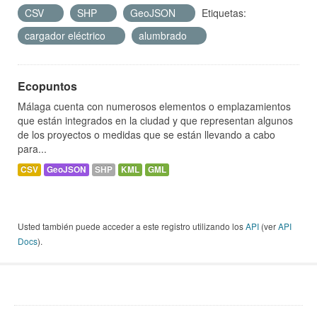
CSV
SHP
GeoJSON
Etiquetas:
cargador eléctrico
alumbrado
Ecopuntos
Málaga cuenta con numerosos elementos o emplazamientos
que están integrados en la ciudad y que representan algunos
de los proyectos o medidas que se están llevando a cabo
para...
CSV
GeoJSON
SHP
KML
GML
Usted también puede acceder a este registro utilizando los
API
(ver
API
Docs
).