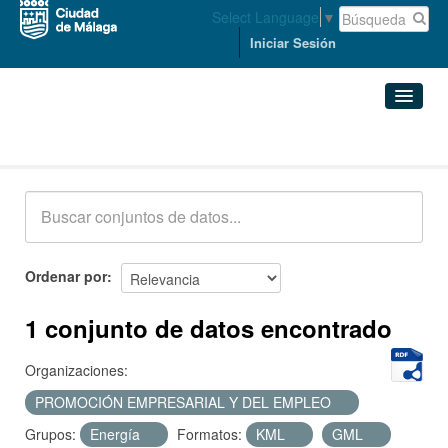
Select Language
▼
Iniciar Sesión
Conjuntos de datos
Conjuntos de datos
Organizaciones
Grupos
Ordenar por
Acerca de
1 conjunto de datos encontrado
Organizaciones:
PROMOCIÓN EMPRESARIAL Y DEL EMPLEO
Grupos:
Energía
Formatos:
KML
GML