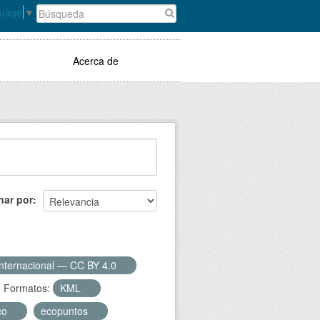
guage
▼
Acerca de
nar por
Internacional — CC BY 4.0
Formatos:
KML
ico
ecopuntos