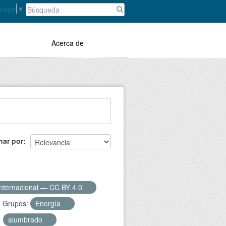
guage
▼
Acerca de
nar por
Internacional — CC BY 4.0
Grupos:
Energía
alumbrado