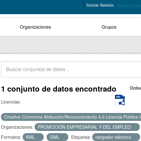
Iniciar Sesión
Select Lan
Organizaciones
Grupos
1 conjunto de datos encontrado
Orde
Licencias:
Creative Commons Atribución/Reconocimiento 4.0 Licencia Pública 
Organizaciones:
PROMOCIÓN EMPRESARIAL Y DEL EMPLEO
Formatos:
KML
GML
Etiquetas:
cargador eléctrico