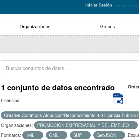
Iniciar Sesión
Select Lan
Organizaciones
Grupos
1 conjunto de datos encontrado
Orde
Licencias:
Creative Commons Atribución/Reconocimiento 4.0 Licencia Pública 
Organizaciones:
PROMOCIÓN EMPRESARIAL Y DEL EMPLEO
Formatos:
KML
GML
SHP
GeoJSON
Etiqu