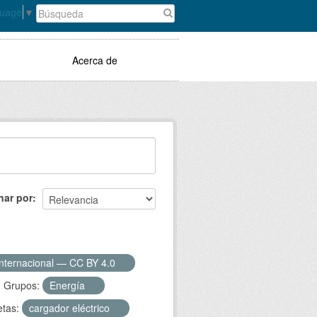
guage
▼
Acerca de
nar por
Internacional — CC BY 4.0
Grupos:
Energía
etas:
cargador eléctrico