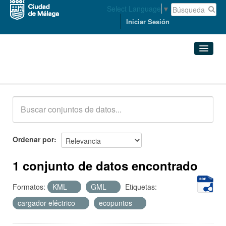
Select Language
▼
Iniciar Sesión
Conjuntos de datos
Conjuntos de datos
Organizaciones
Grupos
Ordenar por
Acerca de
1 conjunto de datos encontrado
Formatos:
KML
GML
Etiquetas:
cargador eléctrico
ecopuntos