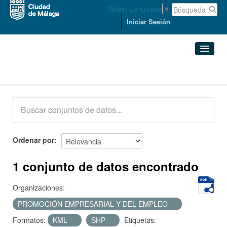
Select Language
▼
Iniciar Sesión
Conjuntos de datos
Conjuntos de datos
Organizaciones
Grupos
Ordenar por
Acerca de
1 conjunto de datos encontrado
Organizaciones:
PROMOCIÓN EMPRESARIAL Y DEL EMPLEO
Formatos:
KML
SHP
Etiquetas: