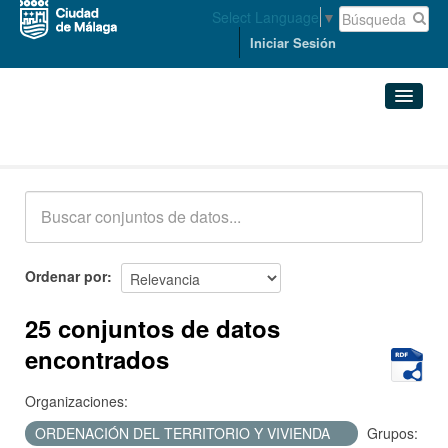
Select Language
▼
Iniciar Sesión
Conjuntos de datos
Conjuntos de datos
Organizaciones
Grupos
Ordenar por
Acerca de
25 conjuntos de datos
encontrados
Organizaciones:
ORDENACIÓN DEL TERRITORIO Y VIVIENDA
Grupos: