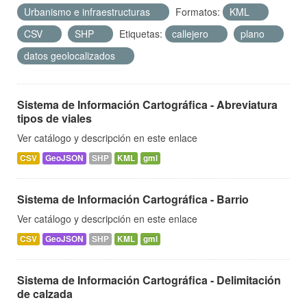
Urbanismo e infraestructuras
Formatos:
KML
CSV
SHP
Etiquetas:
callejero
plano
datos geolocalizados
Sistema de Información Cartográfica - Abreviatura
tipos de viales
Ver catálogo y descripción en este enlace
CSV
GeoJSON
SHP
KML
gml
Sistema de Información Cartográfica - Barrio
Ver catálogo y descripción en este enlace
CSV
GeoJSON
SHP
KML
gml
Sistema de Información Cartográfica - Delimitación
de calzada