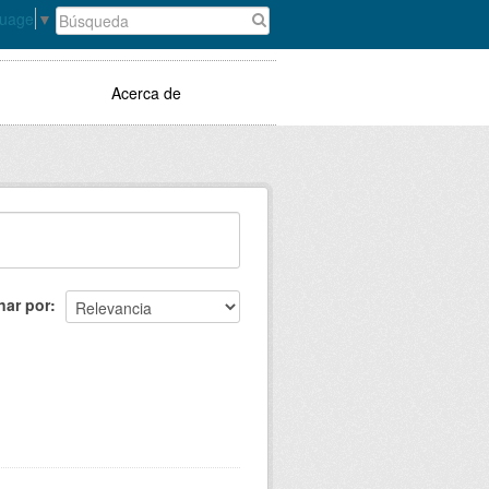
guage
▼
Acerca de
nar por