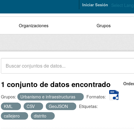
Iniciar Sesión
Select Lan
Organizaciones
Grupos
1 conjunto de datos encontrado
Orde
Grupos:
Urbanismo e infraestructuras
Formatos:
KML
CSV
GeoJSON
Etiquetas:
callejero
distrito