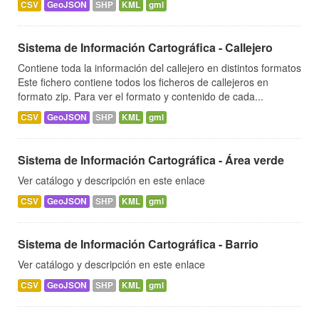
CSV
GeoJSON
SHP
KML
gml
Sistema de Información Cartográfica - Callejero
Contiene toda la información del callejero en distintos formatos
Este fichero contiene todos los ficheros de callejeros en
formato zip. Para ver el formato y contenido de cada...
CSV
GeoJSON
SHP
KML
gml
Sistema de Información Cartográfica - Área verde
Ver catálogo y descripción en este enlace
CSV
GeoJSON
SHP
KML
gml
Sistema de Información Cartográfica - Barrio
Ver catálogo y descripción en este enlace
CSV
GeoJSON
SHP
KML
gml