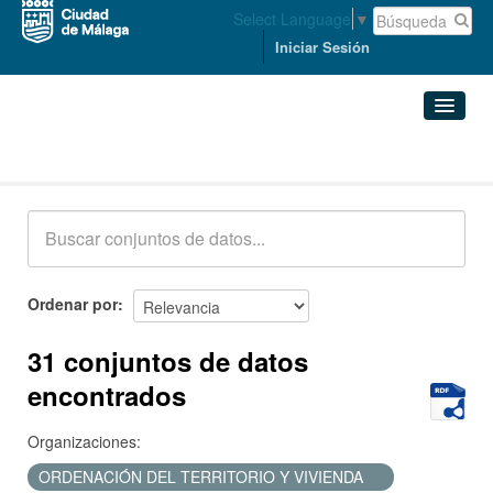
Select Language
▼
Iniciar Sesión
Conjuntos de datos
Conjuntos de datos
Organizaciones
Grupos
Ordenar por
Acerca de
31 conjuntos de datos
encontrados
Organizaciones:
ORDENACIÓN DEL TERRITORIO Y VIVIENDA