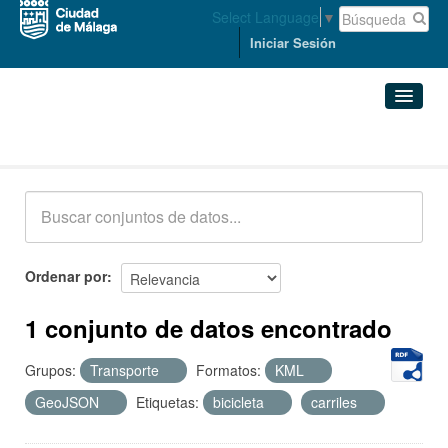
Select Language
▼
Iniciar Sesión
Conjuntos de datos
Conjuntos de datos
Organizaciones
Grupos
Ordenar por
Acerca de
1 conjunto de datos encontrado
Grupos:
Transporte
Formatos:
KML
GeoJSON
Etiquetas:
bicicleta
carriles