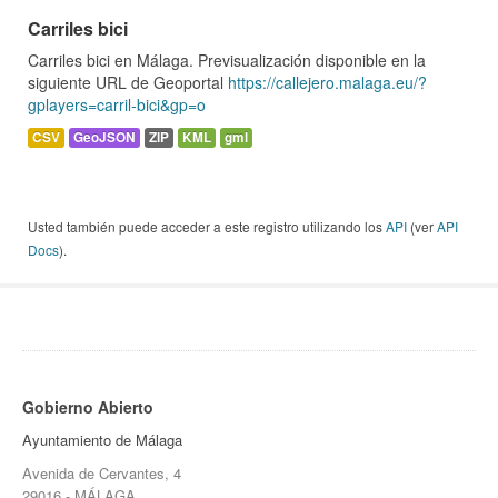
Carriles bici
Carriles bici en Málaga. Previsualización disponible en la
siguiente URL de Geoportal
https://callejero.malaga.eu/?
gplayers=carril-bici&gp=o
CSV
GeoJSON
ZIP
KML
gml
Usted también puede acceder a este registro utilizando los
API
(ver
API
Docs
).
Gobierno Abierto
Ayuntamiento de Málaga
Avenida de Cervantes, 4
29016 - MÁLAGA.