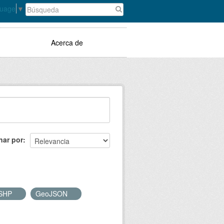
guage
▼
Acerca de
nar por
SHP
GeoJSON