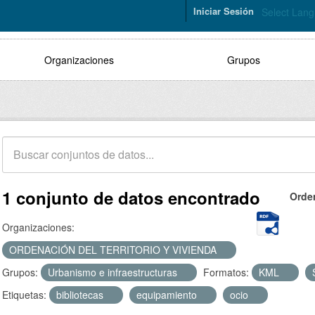
Iniciar Sesión
Select Lan
Organizaciones
Grupos
1 conjunto de datos encontrado
Orde
Organizaciones:
ORDENACIÓN DEL TERRITORIO Y VIVIENDA
Grupos:
Urbanismo e infraestructuras
Formatos:
KML
Etiquetas:
bibliotecas
equipamiento
ocio