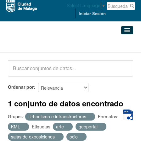
Select Language
▼
Iniciar Sesión
Conjuntos de datos
Conjuntos de datos
Organizaciones
Grupos
Ordenar por
Acerca de
1 conjunto de datos encontrado
Grupos:
Urbanismo e infraestructuras
Formatos:
KML
Etiquetas:
arte
geoportal
salas de exposiciones
ocio