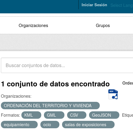
Iniciar Sesión
Select Lan
Organizaciones
Grupos
1 conjunto de datos encontrado
Orde
Organizaciones:
ORDENACIÓN DEL TERRITORIO Y VIVIENDA
Formatos:
KML
GML
CSV
GeoJSON
Etiqu
equipamiento
ocio
salas de exposiciones