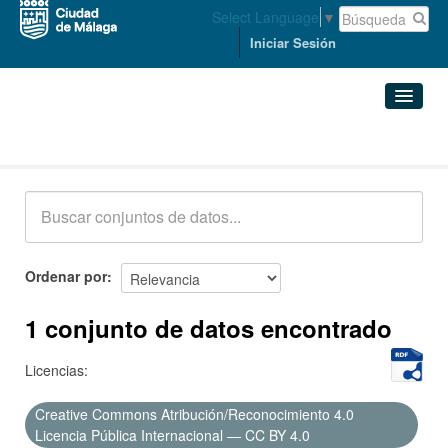
Select Language
▼
Iniciar Sesión
Conjuntos de datos
Conjuntos de datos
Organizaciones
Grupos
Ordenar por
Acerca de
1 conjunto de datos encontrado
Licencias:
Creative Commons Atribución/Reconocimiento 4.0
Licencia Pública Internacional — CC BY 4.0