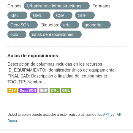
Grupos:
Urbanismo e infraestructuras
Formatos:
KML
GML
CSV
SHP
GeoJSON
Etiquetas:
arte
geoportal
ocio
salas de exposiciones
Salas de exposiciones
Descripción de columnas incluidas en los recursos
ID_EQUIPAMIENTO: Identificador único de equipamiento.
FINALIDAD: Descripción o finalidad del equipamiento.
TOOLTIP: Nombre...
CSV
GeoJSON
SHP
KML
GML
Usted también puede acceder a este registro utilizando los
API
(ver
API
Docs
).