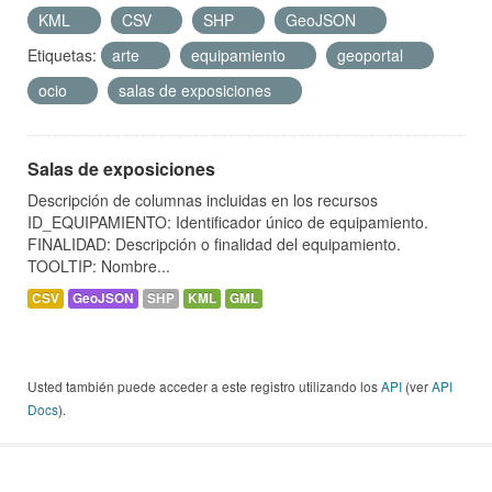
KML
CSV
SHP
GeoJSON
Etiquetas:
arte
equipamiento
geoportal
ocio
salas de exposiciones
Salas de exposiciones
Descripción de columnas incluidas en los recursos
ID_EQUIPAMIENTO: Identificador único de equipamiento.
FINALIDAD: Descripción o finalidad del equipamiento.
TOOLTIP: Nombre...
CSV
GeoJSON
SHP
KML
GML
Usted también puede acceder a este registro utilizando los
API
(ver
API
Docs
).