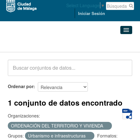
Select Language
▼
Iniciar Sesión
Conjuntos de datos
Conjuntos de datos
Organizaciones
Grupos
Ordenar por
Acerca de
1 conjunto de datos encontrado
Organizaciones:
ORDENACIÓN DEL TERRITORIO Y VIVIENDA
Grupos:
Urbanismo e infraestructuras
Formatos: