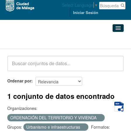
Select Language
▼
Iniciar Sesión
Conjuntos de datos
Conjuntos de datos
Organizaciones
Grupos
Ordenar por
Acerca de
1 conjunto de datos encontrado
Organizaciones:
ORDENACIÓN DEL TERRITORIO Y VIVIENDA
Grupos:
Urbanismo e infraestructuras
Formatos: