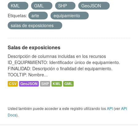
KML
GML
SHP
GeoJSON
Etiquetas:
arte
equipamiento
salas de exposiciones
Salas de exposiciones
Descripción de columnas incluidas en los recursos
ID_EQUIPAMIENTO: Identificador único de equipamiento.
FINALIDAD: Descripción o finalidad del equipamiento.
TOOLTIP: Nombre...
CSV
GeoJSON
SHP
KML
GML
Usted también puede acceder a este registro utilizando los
API
(ver
API
Docs
).