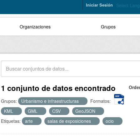
Iniciar Sesión
Select Lan
Organizaciones
Grupos
1 conjunto de datos encontrado
Orde
Grupos:
Urbanismo e infraestructuras
Formatos:
KML
GML
CSV
GeoJSON
Etiquetas:
arte
salas de exposiciones
ocio