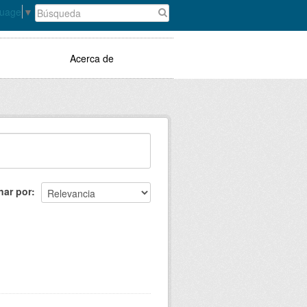
guage
▼
Acerca de
nar por