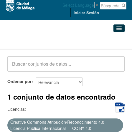
Select Language
▼
Iniciar Sesión
Conjuntos de datos
Conjuntos de datos
Organizaciones
Grupos
Ordenar por
Acerca de
1 conjunto de datos encontrado
Licencias:
Creative Commons Atribución/Reconocimiento 4.0
Licencia Pública Internacional — CC BY 4.0