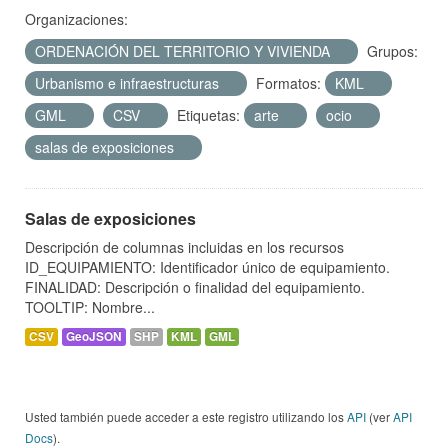
Organizaciones:
ORDENACIÓN DEL TERRITORIO Y VIVIENDA
Grupos:
Urbanismo e infraestructuras
Formatos:
KML
GML
CSV
Etiquetas:
arte
ocio
salas de exposiciones
Salas de exposiciones
Descripción de columnas incluidas en los recursos
ID_EQUIPAMIENTO: Identificador único de equipamiento.
FINALIDAD: Descripción o finalidad del equipamiento.
TOOLTIP: Nombre...
CSV
GeoJSON
SHP
KML
GML
Usted también puede acceder a este registro utilizando los
API
(ver
API
Docs
).