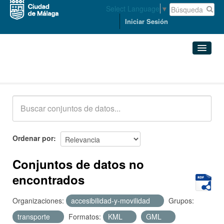
Select Language
▼
Iniciar Sesión
Conjuntos de datos
Conjuntos de datos
Organizaciones
Grupos
Ordenar por
Acerca de
Conjuntos de datos no
encontrados
Organizaciones:
accesibilidad-y-movilidad
Grupos:
transporte
Formatos:
KML
GML