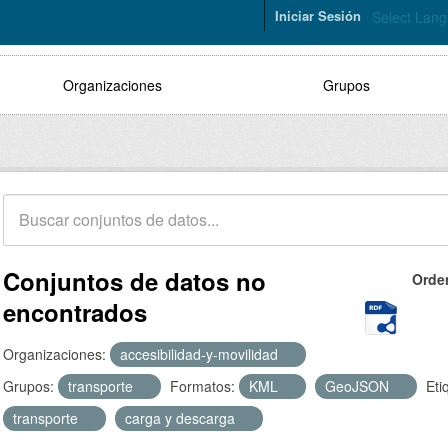
Iniciar Sesión
Select Lan
Organizaciones
Grupos
Conjuntos de datos no
Orde
encontrados
Organizaciones:
accesibilidad-y-movilidad
Grupos:
transporte
Formatos:
KML
GeoJSON
Eti
transporte
carga y descarga