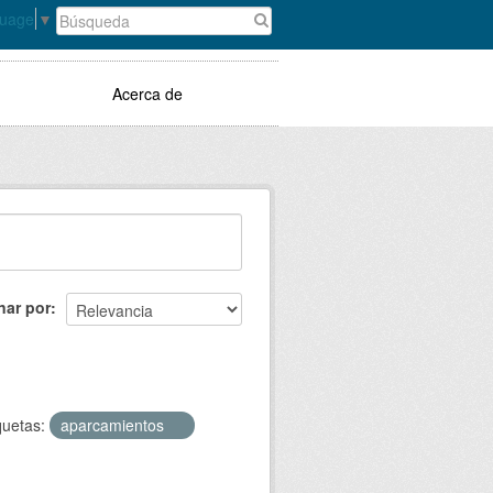
guage
▼
Acerca de
nar por
quetas:
aparcamientos