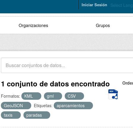
Iniciar Sesión
Select Lan
Organizaciones
Grupos
1 conjunto de datos encontrado
Orde
Formatos:
KML
gml
CSV
GeoJSON
Etiquetas:
aparcamientos
taxis
paradas