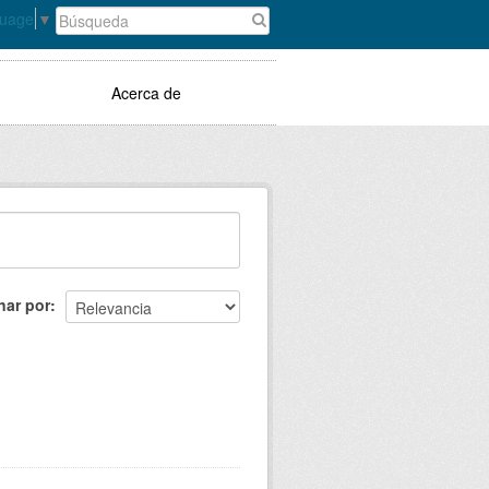
guage
▼
Acerca de
nar por