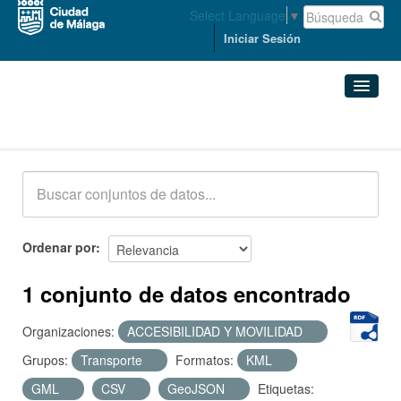
Select Language
▼
Iniciar Sesión
Conjuntos de datos
Conjuntos de datos
Organizaciones
Grupos
Ordenar por
Acerca de
1 conjunto de datos encontrado
Organizaciones:
ACCESIBILIDAD Y MOVILIDAD
Grupos:
Transporte
Formatos:
KML
GML
CSV
GeoJSON
Etiquetas: