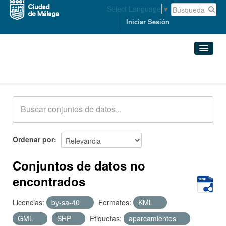
Select Language
▼
Iniciar Sesión
Conjuntos de datos
Conjuntos de datos
Organizaciones
Grupos
Ordenar por
Acerca de
Conjuntos de datos no
encontrados
Licencias:
by-sa-40
Formatos:
KML
GML
SHP
Etiquetas:
aparcamientos