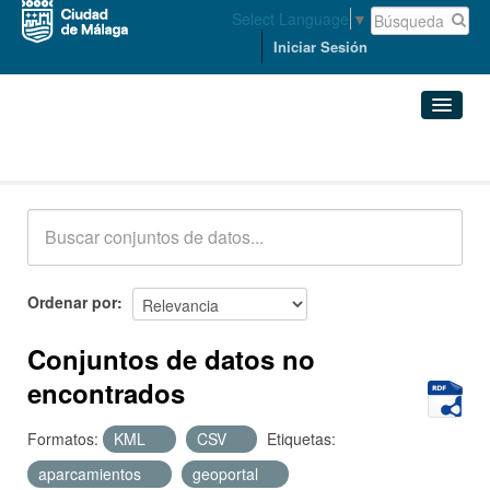
Select Language
▼
Iniciar Sesión
Conjuntos de datos
Conjuntos de datos
Organizaciones
Grupos
Ordenar por
Acerca de
Conjuntos de datos no
encontrados
Formatos:
KML
CSV
Etiquetas:
aparcamientos
geoportal