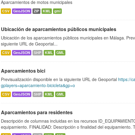
Aparcamientos de motos municipales
CSV
GeoJSON
ZIP
KML
gml
Ubicación de aparcamientos públicos municipales
Ubicación de los aparcamientos públicos municipales en Málaga. Previ
siguiente URL de Geoportal...
CSV
GeoJSON
SHP
KML
GML
Aparcamientos bici
Previsualización disponible en la siguiente URL de Geoportal
https://c
gplayers=aparcamiento-bicicleta&gp=o
CSV
GeoJSON
SHP
KML
GML
Aparcamientos para residentes
Descripción de columnas incluidas en los recursos ID_EQUIPAMIENTO:
equipamiento. FINALIDAD: Descripción o finalidad del equipamiento.