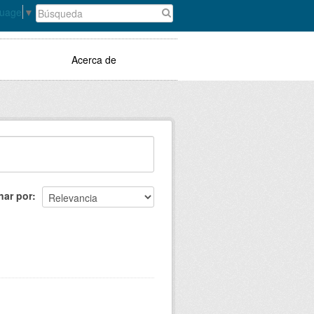
guage
▼
Acerca de
nar por