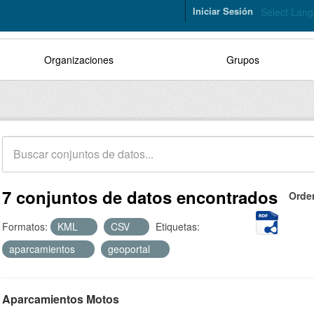
Iniciar Sesión
Select Lan
Organizaciones
Grupos
7 conjuntos de datos encontrados
Orde
Formatos:
KML
CSV
Etiquetas:
aparcamientos
geoportal
Aparcamientos Motos