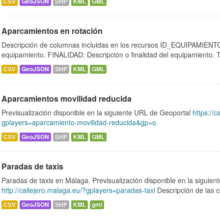
CSV
GeoJSON
SHP
KML
GML
Aparcamientos en rotación
Descripción de columnas incluidas en los recursos ID_EQUIPAMIENTO:
equipamiento. FINALIDAD: Descripción o finalidad del equipamiento.
CSV
GeoJSON
SHP
KML
GML
Aparcamientos movilidad reducida
Previsualización disponible en la siguiente URL de Geoportal
https://c
gplayers=aparcamiento-movilidad-reducida&gp=o
CSV
GeoJSON
SHP
KML
GML
Paradas de taxis
Paradas de taxis en Málaga. Previsualización disponible en la siguie
http://callejero.malaga.eu/?gplayers=paradas-taxi
Descripción de las c
CSV
GeoJSON
SHP
KML
gml