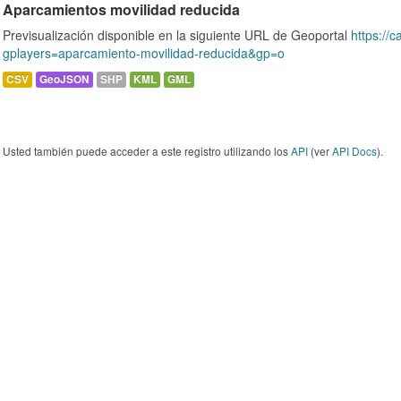
Aparcamientos movilidad reducida
Previsualización disponible en la siguiente URL de Geoportal
https://c
gplayers=aparcamiento-movilidad-reducida&gp=o
CSV
GeoJSON
SHP
KML
GML
Usted también puede acceder a este registro utilizando los
API
(ver
API Docs
).