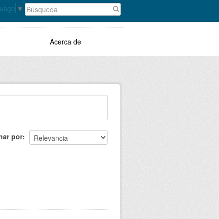
guage
▼
Acerca de
nar por