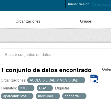
Iniciar Sesión
Select Lan
Organizaciones
Grupos
1 conjunto de datos encontrado
Orde
Organizaciones:
ACCESIBILIDAD Y MOVILIDAD
Formatos:
KML
CSV
Etiquetas:
aparcamientos
movilidad
geoportal