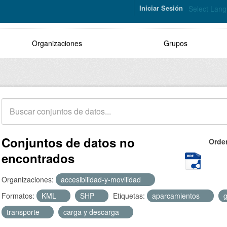
Iniciar Sesión
Select Lan
Organizaciones
Grupos
Conjuntos de datos no
Orde
encontrados
Organizaciones:
accesibilidad-y-movilidad
Formatos:
KML
SHP
Etiquetas:
aparcamientos
transporte
carga y descarga