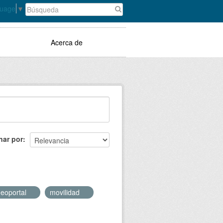
guage
▼
Acerca de
nar por
geoportal
movilidad