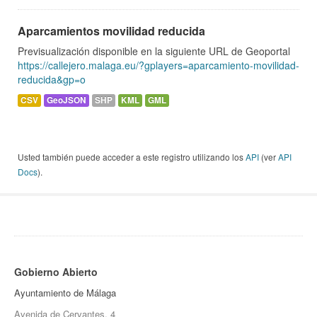
Aparcamientos movilidad reducida
Previsualización disponible en la siguiente URL de Geoportal
https://callejero.malaga.eu/?gplayers=aparcamiento-movilidad-
reducida&gp=o
CSV
GeoJSON
SHP
KML
GML
Usted también puede acceder a este registro utilizando los
API
(ver
API
Docs
).
Gobierno Abierto
Ayuntamiento de Málaga
Avenida de Cervantes, 4