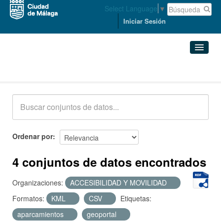
Select Language
▼
Iniciar Sesión
Conjuntos de datos
Conjuntos de datos
Organizaciones
Grupos
Ordenar por
Acerca de
4 conjuntos de datos encontrados
Organizaciones:
ACCESIBILIDAD Y MOVILIDAD
Formatos:
KML
CSV
Etiquetas:
aparcamientos
geoportal