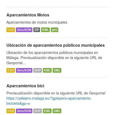
Aparcamientos Motos
Aparcamientos de motos municipales
CSV
GeoJSON
ZIP
KML
gml
Ubicación de aparcamientos públicos municipales
Ubicación de los aparcamientos públicos municipales en
Málaga. Previsualización disponible en la siguiente URL de
Geoportal...
CSV
GeoJSON
SHP
KML
GML
Aparcamientos bici
Previsualización disponible en la siguiente URL de Geoportal
https://callejero.malaga.eu/?gplayers=aparcamiento-
bicicleta&gp=o
CSV
GeoJSON
SHP
KML
GML