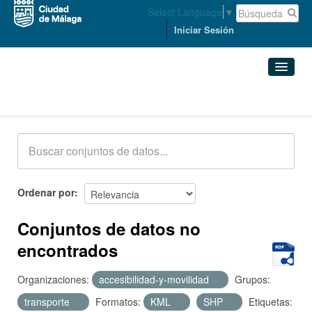
Select Language
▼
Iniciar Sesión
Conjuntos de datos
Conjuntos de datos
Organizaciones
Grupos
Ordenar por
Acerca de
Conjuntos de datos no
encontrados
Organizaciones:
accesibilidad-y-movilidad
Grupos:
transporte
Formatos:
KML
SHP
Etiquetas: