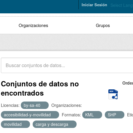
Iniciar Sesión
Select Lan
Organizaciones
Grupos
Conjuntos de datos no
Orde
encontrados
Licencias:
by-sa-40
Organizaciones:
accesibilidad-y-movilidad
Formatos:
KML
SHP
Eti
movilidad
carga y descarga