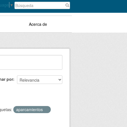
guage
▼
Acerca de
nar por
quetas:
aparcamientos