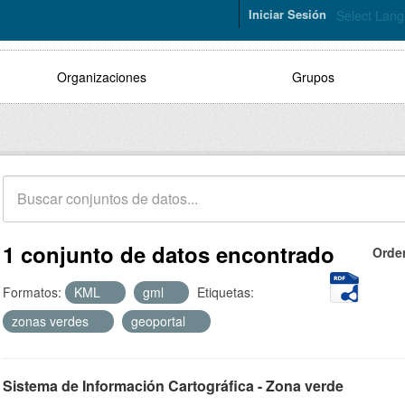
Iniciar Sesión
Select Lan
Organizaciones
Grupos
1 conjunto de datos encontrado
Orde
Formatos:
KML
gml
Etiquetas:
zonas verdes
geoportal
Sistema de Información Cartográfica - Zona verde