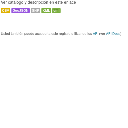
Ver catálogo y descripción en este enlace
CSV
GeoJSON
SHP
KML
gml
Usted también puede acceder a este registro utilizando los
API
(ver
API Docs
).