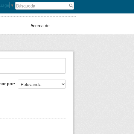
guage
▼
Acerca de
nar por