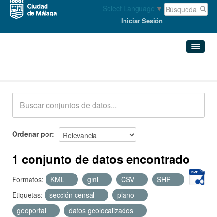
Select Language
▼
Iniciar Sesión
Conjuntos de datos
Conjuntos de datos
Organizaciones
Grupos
Ordenar por
Acerca de
1 conjunto de datos encontrado
Formatos:
KML
gml
CSV
SHP
Etiquetas:
sección censal
plano
geoportal
datos geolocalizados