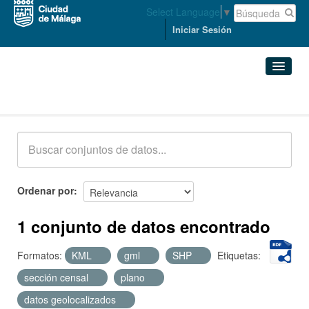
Select Language
▼
Iniciar Sesión
Conjuntos de datos
Conjuntos de datos
Organizaciones
Grupos
Ordenar por
Acerca de
1 conjunto de datos encontrado
Formatos:
KML
gml
SHP
Etiquetas:
sección censal
plano
datos geolocalizados