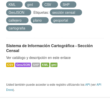
KML
gml
CSV
SHP
GeoJSON
Etiquetas:
sección censal
callejero
plano
geoportal
cartografia
Sistema de Información Cartográfica - Sección
Censal
Ver catálogo y descripción en este enlace
CSV
GeoJSON
SHP
KML
gml
Usted también puede acceder a este registro utilizando los
API
(ver
API
Docs
).