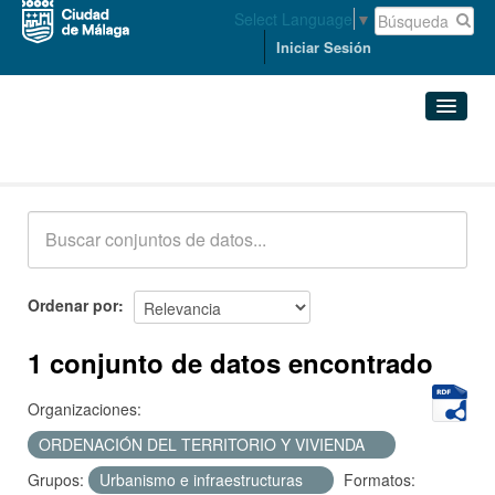
Select Language
▼
Iniciar Sesión
Conjuntos de datos
Conjuntos de datos
Organizaciones
Grupos
Ordenar por
Acerca de
1 conjunto de datos encontrado
Organizaciones:
ORDENACIÓN DEL TERRITORIO Y VIVIENDA
Grupos:
Urbanismo e infraestructuras
Formatos: