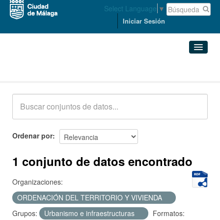
Select Language
▼
Iniciar Sesión
Conjuntos de datos
Conjuntos de datos
Organizaciones
Grupos
Ordenar por
Acerca de
1 conjunto de datos encontrado
Organizaciones:
ORDENACIÓN DEL TERRITORIO Y VIVIENDA
Grupos:
Urbanismo e infraestructuras
Formatos: