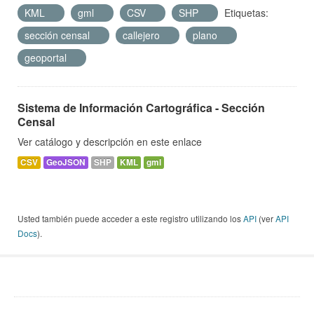
KML
gml
CSV
SHP
Etiquetas:
sección censal
callejero
plano
geoportal
Sistema de Información Cartográfica - Sección
Censal
Ver catálogo y descripción en este enlace
CSV
GeoJSON
SHP
KML
gml
Usted también puede acceder a este registro utilizando los
API
(ver
API
Docs
).