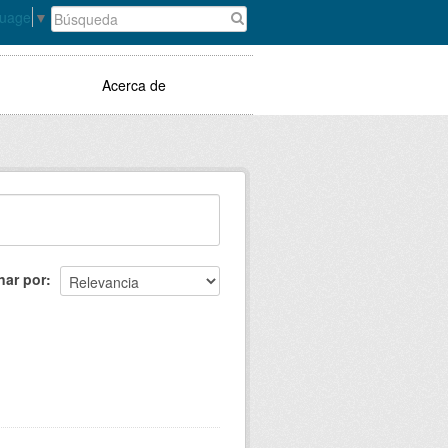
guage
▼
Acerca de
nar por