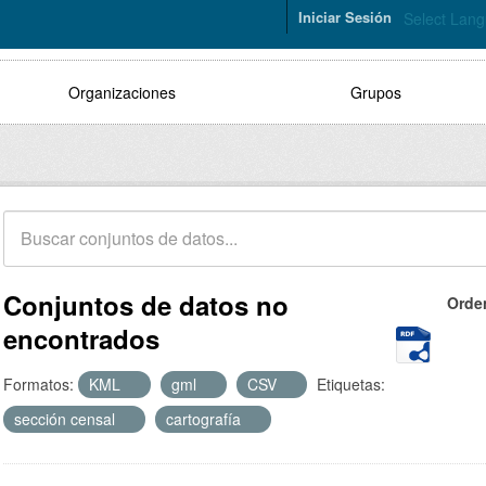
Iniciar Sesión
Select Lan
Organizaciones
Grupos
Conjuntos de datos no
Orde
encontrados
Formatos:
KML
gml
CSV
Etiquetas:
sección censal
cartografía