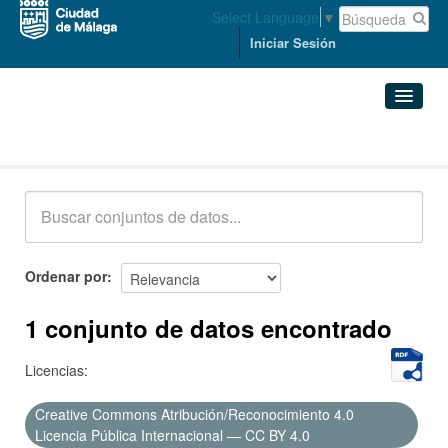
Select Language
▼
Iniciar Sesión
Conjuntos de datos
Conjuntos de datos
Organizaciones
Grupos
Ordenar por
Acerca de
1 conjunto de datos encontrado
Licencias:
Creative Commons Atribución/Reconocimiento 4.0
Licencia Pública Internacional — CC BY 4.0