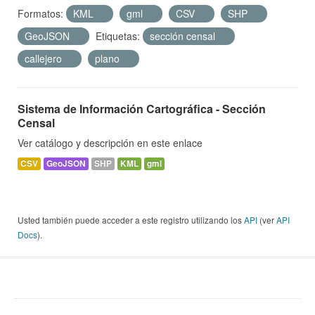
Formatos:
KML
gml
CSV
SHP
GeoJSON
Etiquetas:
sección censal
callejero
plano
Sistema de Información Cartográfica - Sección
Censal
Ver catálogo y descripción en este enlace
CSV
GeoJSON
SHP
KML
gml
Usted también puede acceder a este registro utilizando los
API
(ver
API
Docs
).