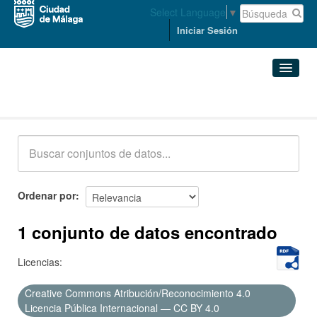
Select Language
▼
Iniciar Sesión
Conjuntos de datos
Conjuntos de datos
Organizaciones
Grupos
Ordenar por
Acerca de
1 conjunto de datos encontrado
Licencias:
Creative Commons Atribución/Reconocimiento 4.0
Licencia Pública Internacional — CC BY 4.0