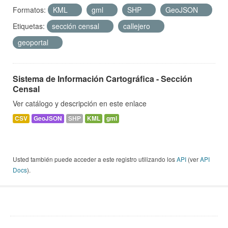
Formatos:
KML
gml
SHP
GeoJSON
Etiquetas:
sección censal
callejero
geoportal
Sistema de Información Cartográfica - Sección
Censal
Ver catálogo y descripción en este enlace
CSV
GeoJSON
SHP
KML
gml
Usted también puede acceder a este registro utilizando los
API
(ver
API
Docs
).